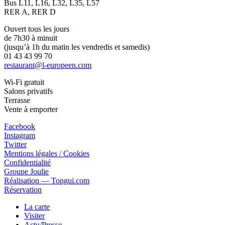
Bus L11, L16, L32, L35, L57
RER A, RER D
Ouvert tous les jours
de 7h30 à minuit
(jusqu’à 1h du matin les vendredis et samedis)
01 43 43 99 70
restaurant@l-europeen.com
Wi-Fi gratuit
Salons privatifs
Terrasse
Vente à emporter
Facebook
Instagram
Twitter
Mentions légales / Cookies
Confidentialité
Groupe Joulie
Réalisation — Tongui.com
Réservation
La carte
Visiter
Actu/Presse